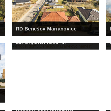
RD Benešov Marianovice
Prodej domu Benešov
Masarykovo náměstí
Rodinný dům Struhařov