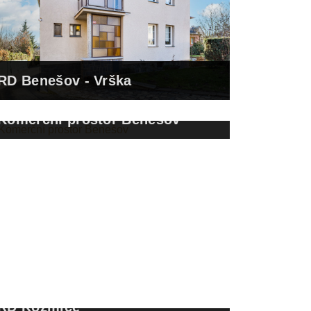
RD Benešov - Vrška
Komerční prostor Benešov
RD Kozmice