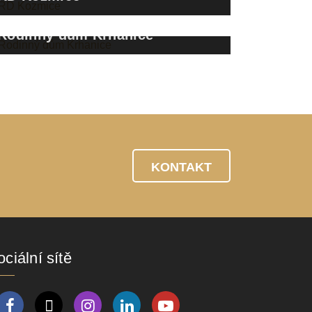
Rodinný dům Krhanice
 700 000 Kč
KONTAKT
ciální sítě