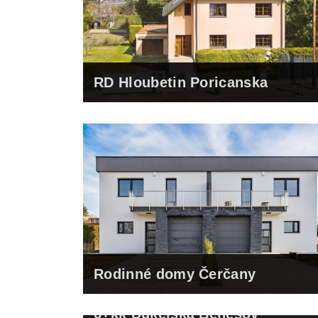
RD Hloubetin Poricanska
Rodinné domy Čerčany
6+kk Dukelská Benešov