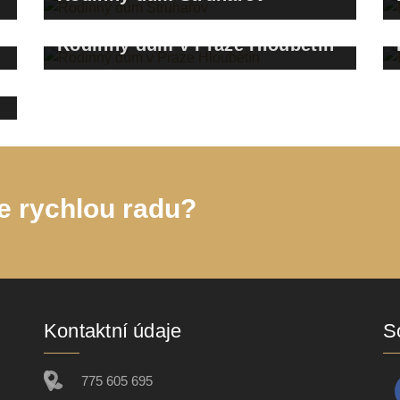
Rodinný dům v Praze Hloubětín
14
e rychlou radu?
Kontaktní údaje
So
775 605 695