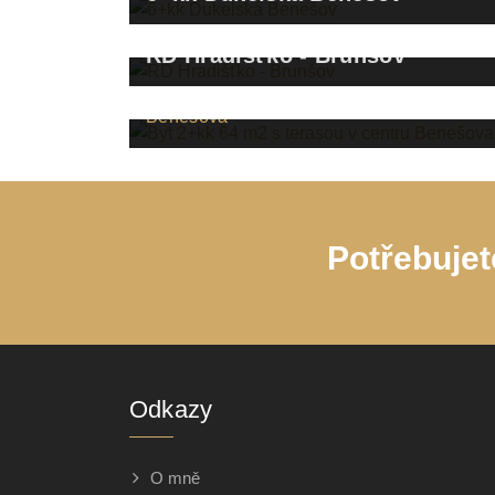
RD Hradišťko - Brunšov
Byt 2+kk 64 m2 s terasou v centru
Benešova
Potřebujet
Odkazy
O mně