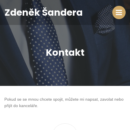
Zdeněk Šandera
Kontakt
Pokud se se mnou chcete spojit, můžete mi napsat, zavolat nebo
přijít do kanceláře.