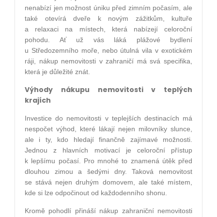
nenabízí jen možnost úniku před zimním počasím, ale
také otevírá dveře k novým zážitkům, kultuře
a relaxaci na místech, která nabízejí celoroční
pohodu. Ať už vás láká plážové bydlení
u Středozemního moře, nebo útulná vila v exotickém
ráji, nákup nemovitosti v zahraničí má svá specifika,
která je důležité znát.
Výhody nákupu nemovitosti v teplých
krajích
Investice do nemovitosti v teplejších destinacích má
nespočet výhod, které lákají nejen milovníky slunce,
ale i ty, kdo hledají finančně zajímavé možnosti.
Jednou z hlavních motivací je celoroční přístup
k lepšímu počasí. Pro mnohé to znamená útěk před
dlouhou zimou a šedými dny. Taková nemovitost
se stává nejen druhým domovem, ale také místem,
kde si lze odpočinout od každodenního shonu.
Kromě pohodlí přináší nákup zahraniční nemovitosti