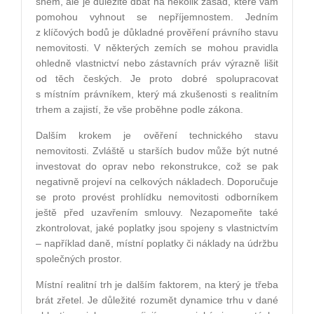
snem, ale je důležité dbát na několik zásad, které vám
pomohou vyhnout se nepříjemnostem. Jedním
z klíčových bodů je důkladné prověření právního stavu
nemovitosti. V některých zemích se mohou pravidla
ohledně vlastnictví nebo zástavních práv výrazně lišit
od těch českých. Je proto dobré spolupracovat
s místním právníkem, který má zkušenosti s realitním
trhem a zajistí, že vše proběhne podle zákona.
Dalším krokem je ověření technického stavu
nemovitosti. Zvláště u starších budov může být nutné
investovat do oprav nebo rekonstrukce, což se pak
negativně projeví na celkových nákladech. Doporučuje
se proto provést prohlídku nemovitosti odborníkem
ještě před uzavřením smlouvy. Nezapomeňte také
zkontrolovat, jaké poplatky jsou spojeny s vlastnictvím
– například daně, místní poplatky či náklady na údržbu
společných prostor.
Místní realitní trh je dalším faktorem, na který je třeba
brát zřetel. Je důležité rozumět dynamice trhu v dané