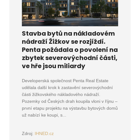
Stavba bytů na nákladovém
nádraží Žižkov se rozjíždí.
Penta požádala o povolení na
zbytek severovýchodní části,
ve hře jsou miliardy
Developerská společnost Penta Real Estate
udělala další krok k zastavění severovýchodní
části žižkovského nákladového nádraží.
Pozemky od Českých drah koupila vloni v říjnu –
první etapu projektu na výstavbu bytových domů
už nabízí ke koupi, s...
Zdroj:
IHNED.cz