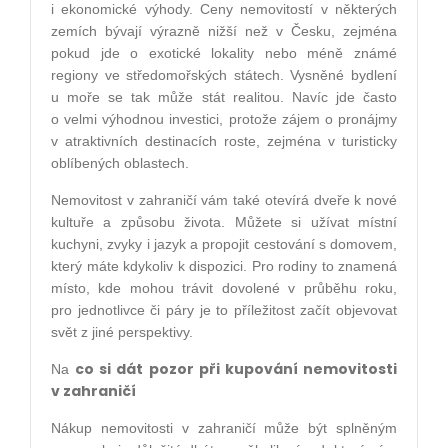
i ekonomické výhody. Ceny nemovitostí v některých
zemích bývají výrazně nižší než v Česku, zejména
pokud jde o exotické lokality nebo méně známé
regiony ve středomořských státech. Vysněné bydlení
u moře se tak může stát realitou. Navíc jde často
o velmi výhodnou investici, protože zájem o pronájmy
v atraktivních destinacích roste, zejména v turisticky
oblíbených oblastech.
Nemovitost v zahraničí vám také otevírá dveře k nové
kultuře a způsobu života. Můžete si užívat místní
kuchyni, zvyky i jazyk a propojit cestování s domovem,
který máte kdykoliv k dispozici. Pro rodiny to znamená
místo, kde mohou trávit dovolené v průběhu roku,
pro jednotlivce či páry je to příležitost začít objevovat
svět z jiné perspektivy.
co si dát pozor při kupování nemovitosti
Na
v zahraničí
Nákup nemovitosti v zahraničí může být splněným