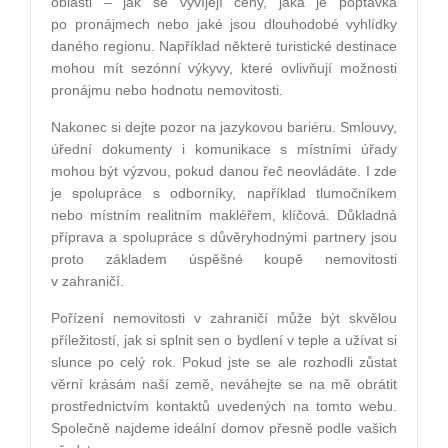
oblasti – jak se vyvíjejí ceny, jaká je poptávka
po pronájmech nebo jaké jsou dlouhodobé vyhlídky
daného regionu. Například některé turistické destinace
mohou mít sezónní výkyvy, které ovlivňují možnosti
pronájmu nebo hodnotu nemovitosti.
Nakonec si dejte pozor na jazykovou bariéru. Smlouvy,
úřední dokumenty i komunikace s místními úřady
mohou být výzvou, pokud danou řeč neovládáte. I zde
je spolupráce s odborníky, například tlumočníkem
nebo místním realitním makléřem, klíčová. Důkladná
příprava a spolupráce s důvěryhodnými partnery jsou
proto základem úspěšné koupě nemovitosti
v zahraničí.
Pořízení nemovitosti v zahraničí může být skvělou
příležitostí, jak si splnit sen o bydlení v teple a užívat si
slunce po celý rok. Pokud jste se ale rozhodli zůstat
věrní krásám naší země, neváhejte se na mě obrátit
prostřednictvím kontaktů uvedených na tomto webu.
Společně najdeme ideální domov přesně podle vašich