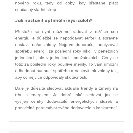
nového roku, tedy od doby, kdy přestane platit
současný vládní strop.
Jak nastavit optimální výši záloh?
Přestože se nyní můžeme radovat z nižších cen
energií, je důležité se nepoddávat euforii a správně
nastavit naše zálohy. Nejprve doporučuji analyzovat
spotřebu energií za poslední roky nikoli v peněžních
jednotkách, ale v jednotkách množstevních. Ceny se
totiž za poslední roky bouřlivě měnily. To vám umožní
odhadnout budoucí spotřebu a nastavit tak zálohy tak,
aby co nejvíce odpovídaly skutečnosti.
Dále je důležité sledovat aktuální trendy a změny na
trhu s energiemi. Je dobré také sledovat, jak se
vyvíjejí ceníky dodavatelů energetických služeb a
pravidelně porovnávat svého dodavatele s konkurencí.