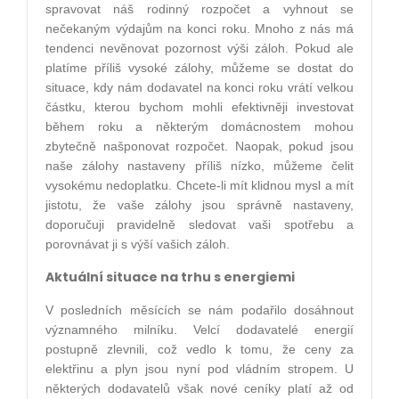
spravovat náš rodinný rozpočet a vyhnout se
nečekaným výdajům na konci roku. Mnoho z nás má
tendenci nevěnovat pozornost výši záloh. Pokud ale
platíme příliš vysoké zálohy, můžeme se dostat do
situace, kdy nám dodavatel na konci roku vrátí velkou
částku, kterou bychom mohli efektivněji investovat
během roku a některým domácnostem mohou
zbytečně našponovat rozpočet. Naopak, pokud jsou
naše zálohy nastaveny příliš nízko, můžeme čelit
vysokému nedoplatku. Chcete-li mít klidnou mysl a mít
jistotu, že vaše zálohy jsou správně nastaveny,
doporučuji pravidelně sledovat vaši spotřebu a
porovnávat ji s výší vašich záloh.
Aktuální situace na trhu s energiemi
V posledních měsících se nám podařilo dosáhnout
významného milníku. Velcí dodavatelé energií
postupně zlevnili, což vedlo k tomu, že ceny za
elektřinu a plyn jsou nyní pod vládním stropem. U
některých dodavatelů však nové ceníky platí až od