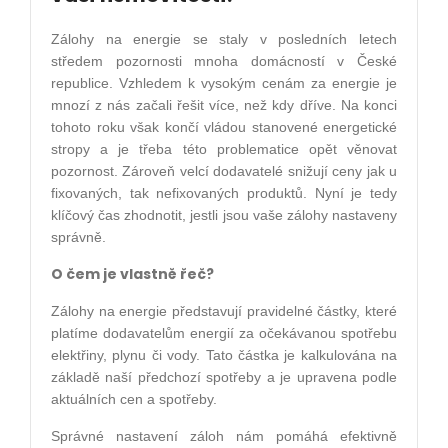
Zálohy na energie se staly v posledních letech
středem pozornosti mnoha domácností v České
republice. Vzhledem k vysokým cenám za energie je
mnozí z nás začali řešit více, než kdy dříve. Na konci
tohoto roku však končí vládou stanovené energetické
stropy a je třeba této problematice opět věnovat
pozornost. Zároveň velcí dodavatelé snižují ceny jak u
fixovaných, tak nefixovaných produktů. Nyní je tedy
klíčový čas zhodnotit, jestli jsou vaše zálohy nastaveny
správně.
O čem je vlastně řeč?
Zálohy na energie představují pravidelné částky, které
platíme dodavatelům energií za očekávanou spotřebu
elektřiny, plynu či vody. Tato částka je kalkulována na
základě naší předchozí spotřeby a je upravena podle
aktuálních cen a spotřeby.
Správné nastavení záloh nám pomáhá efektivně