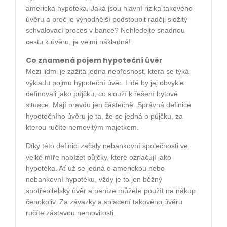
americká hypotéka. Jaká jsou hlavní rizika takového
úvěru a proč je výhodnější podstoupit raději složitý
schvalovací proces v bance? Nehledejte snadnou
cestu k úvěru, je velmi nákladná!
Co znamená pojem hypoteční úvěr
Mezi lidmi je zažitá jedna nepřesnost, která se týká
výkladu pojmu hypoteční úvěr. Lidé by jej obvykle
definovali jako půjčku, co slouží k řešení bytové
situace. Mají pravdu jen částečně. Správná definice
hypotečního úvěru je ta, že se jedná o půjčku, za
kterou ručíte nemovitým majetkem.
Díky této definici začaly nebankovní společnosti ve
velké míře nabízet půjčky, které označují jako
hypotéka. Ať už se jedná o americkou nebo
nebankovní hypotéku, vždy je to jen běžný
spotřebitelský úvěr a peníze můžete použít na nákup
čehokoliv. Za závazky a splacení takového úvěru
ručíte zástavou nemovitosti.