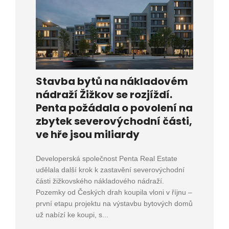
Stavba bytů na nákladovém
nádraží Žižkov se rozjíždí.
Penta požádala o povolení na
zbytek severovýchodní části,
ve hře jsou miliardy
Developerská společnost Penta Real Estate
udělala další krok k zastavění severovýchodní
části žižkovského nákladového nádraží.
Pozemky od Českých drah koupila vloni v říjnu –
první etapu projektu na výstavbu bytových domů
už nabízí ke koupi, s...