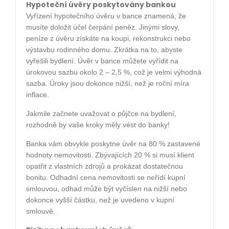
Hypoteční úvěry poskytovány bankou
Vyřízení hypotečního úvěru v bance znamená, že
musíte doložit účel čerpání peněz. Jinými slovy,
peníze z úvěru získáte na koupi, rekonstrukci nebo
výstavbu rodinného domu. Zkrátka na to, abyste
vyřešili bydlení. Úvěr v bance můžete vyřídit na
úrokovou sazbu okolo 2 – 2,5 %, což je velmi výhodná
sazba. Úroky jsou dokonce nižší, než je roční míra
inflace.
Jakmile začnete uvažovat o půjčce na bydlení,
rozhodně by vaše kroky měly vést do banky!
Banka vám obvykle poskytne úvěr na 80 % zastavené
hodnoty nemovitosti. Zbývajících 20 % si musí klient
opatřit z vlastních zdrojů a prokázat dostatečnou
bonitu. Odhadní cena nemovitosti se neřídí kupní
smlouvou, odhad může být vyčíslen na nižší nebo
dokonce vyšší částku, než je uvedeno v kupní
smlouvě.