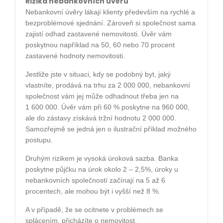
Rizika nebankovních úvěrů
Nebankovní úvěry lákají klienty především na rychlé a
bezproblémové sjednání. Zároveň si společnost sama
zajistí odhad zastavené nemovitosti. Úvěr vám
poskytnou například na 50, 60 nebo 70 procent
zastavené hodnoty nemovitosti.
Jestliže jste v situaci, kdy se podobný byt, jaký
vlastníte, prodává na trhu za 2 000 000, nebankovní
společnost vám jej může odhadnout třeba jen na
1 600 000. Úvěr vám při 60 % poskytne na 960 000,
ale do zástavy získává tržní hodnotu 2 000 000.
Samozřejmě se jedná jen o ilustrační příklad možného
postupu.
Druhým rizikem je vysoká úroková sazba. Banka
poskytne půjčku na úrok okolo 2 – 2,5%, úroky u
nebankovních společností začínají na 5 až 6
procentech, ale mohou být i vyšší než 8 %.
A v případě, že se ocitnete v problémech se
splácením, přicházíte o nemovitost.