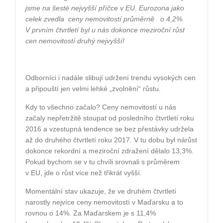
jsme na šesté nejvyšší příčce v EU. Eurozona jako
celek zvedla
ceny nemovitostí průměrně
o 4,2%.
V prvním čtvrtletí byl u nás dokonce meziroční růst
cen nemovitostí druhý nejvyšší!
Odborníci i nadále slibují udržení trendu vysokých cen
a připouští jen velmi lehké „zvolnění“ růstu.
Kdy to všechno začalo? Ceny nemovitostí u nás
začaly nepřetržitě stoupat od posledního čtvrtletí roku
2016 a vzestupná tendence se bez přestávky udržela
až do druhého čtvrtletí roku 2017. V tu dobu byl nárůst
dokonce rekordní a meziroční zdražení dělalo 13,3%.
Pokud bychom se v tu chvíli srovnali s průměrem
v EU, jde o růst více než třikrát vyšší.
Momentální stav ukazuje, že ve druhém čtvrtletí
narostly nejvíce ceny nemovitostí v Maďarsku a to
rovnou o 14%. Za Maďarskem je s 11,4%