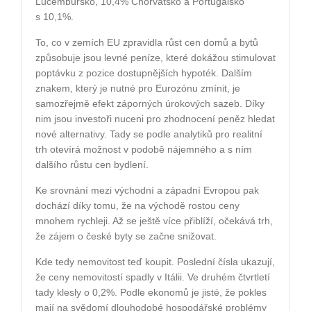
Lucembursko, 10,4% Chorvatsko a Portugalsko
s 10,1%.
To, co v zemích EU zpravidla růst cen domů a bytů
způsobuje jsou
levné peníze, které dokážou stimulovat
poptávku z pozice dostupnějších hypoték. Dalším
znakem, který je nutné pro Eurozónu zmínit, je
samozřejmě efekt záporných úrokových sazeb. Díky
nim jsou investoři nuceni pro zhodnocení peněz hledat
nové alternativy. Tady se podle analytiků pro realitní
trh otevírá možnost v podobě nájemného a s ním
dalšího růstu cen bydlení.
Ke srovnání mezi východní a západní Evropou pak
dochází díky tomu, že na východě rostou ceny
mnohem rychleji. Až se ještě více přiblíží, očekává trh,
že zájem o české byty se začne snižovat.
Kde tedy nemovitost teď koupit. Poslední čísla ukazují,
že ceny nemovitostí spadly v Itálii. Ve druhém čtvrtletí
tady klesly o 0,2%. Podle ekonomů je jisté, že pokles
mají na svědomí dlouhodobé hospodářské problémy