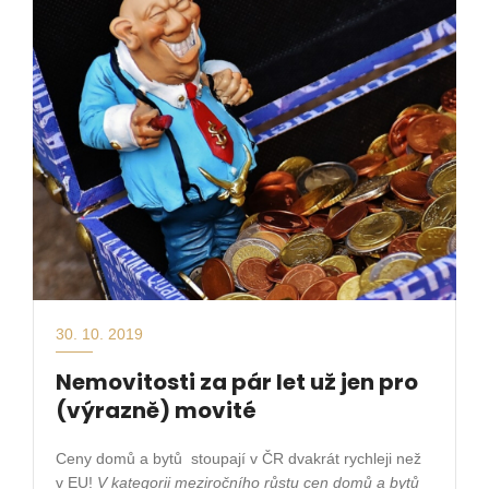
30. 10. 2019
Nemovitosti za pár let už jen pro
(výrazně) movité
Ceny domů a bytů
stoupají v ČR dvakrát rychleji než
v EU!
V kategorii meziročního růstu cen domů a bytů