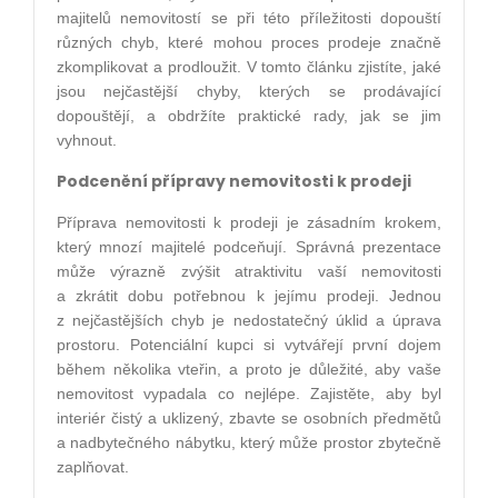
majitelů nemovitostí se při této příležitosti dopouští
různých chyb, které mohou proces prodeje značně
zkomplikovat a prodloužit. V tomto článku zjistíte, jaké
jsou nejčastější chyby, kterých se prodávající
dopouštějí, a obdržíte praktické rady, jak se jim
vyhnout.
Podcenění přípravy nemovitosti k prodeji
Příprava nemovitosti k prodeji je zásadním krokem,
který mnozí majitelé podceňují. Správná prezentace
může výrazně zvýšit atraktivitu vaší nemovitosti
a zkrátit dobu potřebnou k jejímu prodeji. Jednou
z nejčastějších chyb je nedostatečný úklid a úprava
prostoru. Potenciální kupci si vytvářejí první dojem
během několika vteřin, a proto je důležité, aby vaše
nemovitost vypadala co nejlépe. Zajistěte, aby byl
interiér čistý a uklizený, zbavte se osobních předmětů
a nadbytečného nábytku, který může prostor zbytečně
zaplňovat.