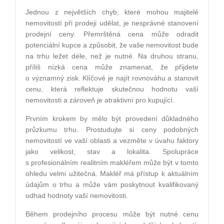
Jednou z největších chyb, které mohou majitelé
nemovitostí při prodeji udělat, je nesprávné stanovení
prodejní ceny. Přemrštěná cena může odradit
potenciální kupce a způsobit, že vaše nemovitost bude
na trhu ležet déle, než je nutné. Na druhou stranu,
příliš nízká cena může znamenat, že přijdete
o významný zisk. Klíčové je najít rovnováhu a stanovit
cenu, která reflektuje skutečnou hodnotu vaší
nemovitosti a zároveň je atraktivní pro kupující.
Prvním krokem by mělo být provedení důkladného
průzkumu trhu. Prostudujte si ceny podobných
nemovitostí ve vaší oblasti a vezměte v úvahu faktory
jako velikost, stav a lokalita. Spolupráce
s profesionálním realitním makléřem může být v tomto
ohledu velmi užitečná. Makléř má přístup k aktuálním
údajům o trhu a může vám poskytnout kvalifikovaný
odhad hodnoty vaší nemovitosti.
Během prodejního procesu může být nutné cenu