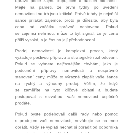
upravit podle zájmu kupujících a dalších okolností.
Mějte na paměti, že první týdny po uvedení
nemovitosti na trh jsou kritické. Právě tehdy je největší
šance přilákat zájemce, proto je důležité, aby byla
cena od začátku správně nastavena. Pokud
se zájemci nehrnou, může to být signál, že je cena
příliš vysoká, a je čas na její přehodnocení.
Prodej nemovitosti je komplexní proces, který
vyžaduje pečlivou přípravu a strategické rozhodování.
Pokud se vyhnete nejčastějším chybám, jako je
podcenění přípravy nemovitosti a nesprávné
stanovení ceny, může to výrazně zlepšit vaše šance
na rychlý a výhodný prodej. Věřím, že když
se zaměříte na tyto klíčové oblasti a budete
postupovat s rozvahou, vaši nemovitost úspěšně
prodáte.
Pokud byste potřebovali další rady nebo pomoc
s prodejem vaší nemovitosti, neváhejte se na mne
obrátit. Vždy se vyplatí nechat si poradit od odborníka