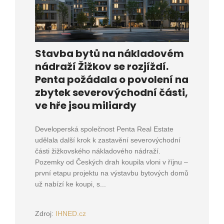
Stavba bytů na nákladovém
nádraží Žižkov se rozjíždí.
Penta požádala o povolení na
zbytek severovýchodní části,
ve hře jsou miliardy
Developerská společnost Penta Real Estate
udělala další krok k zastavění severovýchodní
části žižkovského nákladového nádraží.
Pozemky od Českých drah koupila vloni v říjnu –
první etapu projektu na výstavbu bytových domů
už nabízí ke koupi, s...
Zdroj:
IHNED.cz