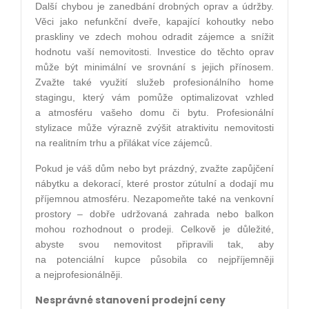
Další chybou je zanedbání drobných oprav a údržby.
Věci jako nefunkční dveře, kapající kohoutky nebo
praskliny ve zdech mohou odradit zájemce a snížit
hodnotu vaší nemovitosti. Investice do těchto oprav
může být minimální ve srovnání s jejich přínosem.
Zvažte také využití služeb profesionálního home
stagingu, který vám pomůže optimalizovat vzhled
a atmosféru vašeho domu či bytu. Profesionální
stylizace může výrazně zvýšit atraktivitu nemovitosti
na realitním trhu a přilákat více zájemců.
Pokud je váš dům nebo byt prázdný, zvažte zapůjčení
nábytku a dekorací, které prostor zútulní a dodají mu
příjemnou atmosféru. Nezapomeňte také na venkovní
prostory – dobře udržovaná zahrada nebo balkon
mohou rozhodnout o prodeji. Celkově je důležité,
abyste svou nemovitost připravili tak, aby
na potenciální kupce působila co nejpříjemněji
a nejprofesionálněji.
Nesprávné stanovení prodejní ceny