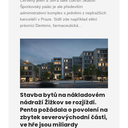
Červený jelen a SIA a také cukráři Skálovi.
Šporkovský palác je ale především
administrativní komplex s jedněmi z nejdražších
kanceláří v Praze. Sídlí zde například elitní
právníci Dentons, farmaceutická...
Stavba bytů na nákladovém
nádraží Žižkov se rozjíždí.
Penta požádala o povolení na
zbytek severovýchodní části,
ve hře jsou miliardy