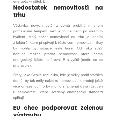
energetický štítek E.
Nedostatek nemovitostí na
trhu
Výstavba nových bytů a domů probíhá mnohem
pomalejším tempem, než je touha osob po vlastním
bydlení. Malý počet nemovitostí na trhu je jedním
z faktorů, které přispívají k růstu cen nemovitostí. Brzy
by mohla být situace ještě horší. Od roku 2027
nebude možné prodat nemovitost, která nemá
energetický štítek na úrovni E a vyšší (směrnice se
připravuje).
Státy, jako Česká republika, kde je velký podíl starších
domů, by tak měly nabídku nemovitostí k prodeji ještě
více omezenou. To by mohlo znamenat další růst cen
u nemovitostí, které uvedený energetický standard
splňují.
EU chce podporovat zelenou
výstavbu