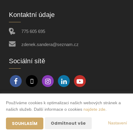
Kontaktní údaje
775 605 695
zdenek.sandera@seznam.cz
Sociální sítě
Používáme cookies k optimalizaci našich webových stránek a
Vytvořeno v systému
CHYTRÝ WEB MAKLÉŘE
našich služeb. Další informace o cookies
najdete zde
.
2026 © Tomawell s.r.o.
Odmítnout vše
SOUHLASÍM
Nastavení