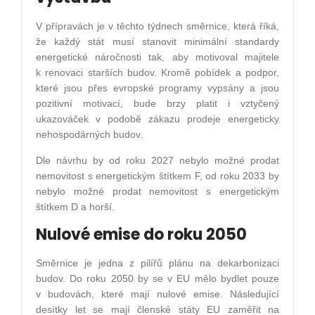
V přípravách je v těchto týdnech směrnice, která říká,
že každý stát musí stanovit minimální standardy
energetické náročnosti tak, aby motivoval majitele
k renovaci starších budov. Kromě pobídek a podpor,
které jsou přes evropské programy vypsány a jsou
pozitivní motivací, bude brzy platit i vztyčený
ukazováček v podobě zákazu prodeje energeticky
nehospodárných budov.
Dle návrhu by od roku 2027 nebylo možné prodat
nemovitost s energetickým štítkem F, od roku 2033 by
nebylo možné prodat nemovitost s energetickým
štítkem D a horší.
Nulové emise do roku 2050
Směrnice je jedna z pilířů plánu na dekarbonizaci
budov. Do roku 2050 by se v EU mělo bydlet pouze
v budovách, které mají nulové emise. Následující
desítky let se mají členské státy EU zaměřit na