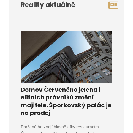
Reality aktuálně
Domov Červeného jelena i
elitních právníků změní
majitele. Šporkovský palác je
na prodej
Pražané ho znají hlavně díky restauracím