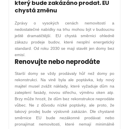
který bude zakázáno prodat. EU
chystá změnu
Zprávy o vysokých cenách nemovitostí a
nedostatečné nabídky na trhu mohou být v budoucnu
ještě dramatičtější. EU chystá směrnici ohledně
zákazu prodeje budov, které nesplní energetický
standard. Od roku 2030 se mají stavět jen domy bez
emisí.
Renovujte nebo neprodáte
Starší domy se vždy prodávaly hůř než domy po
rekonstrukci. Na vině byla ale poptávka, kdy nový
majitel musel zvážit náklady, které vyžaduje dům na
zateplení fasády, novou střechu, výměnu oken atp.
Brzy může hrozit, že dům bez rekonstrukce neprodáte
vůbec. Ne z důvodu nízké poptávky, ale proto, že
takový prodej bude výslovně zakázán. Dle chystané
směrnice EU bude nezákonné prodávat nebo
pronajímat nemovitosti, které nemají minimálně