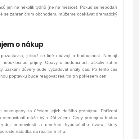
ců jen na několik týdnů (ne na měsíce). Pokud se nepodaří
čně se zahraničním obchodem, můžeme očekávat dramatický
zájem o nákup
pozastavila, jelikož se lidé obávají o budoucnost. Nemají
m nepoklesnou příjmy. Obavy o budoucnost, ačkoliv zatím
y. Získání důvěry bude vyžadovat určitý čas. Po tento čas
enou poptávku bude reagovat realitní trh poklesem cen.
i nakoupeny za účelem jejich dalšího pronájmu. Pořízení
em nemovitostí může být nižší zájem. Ceny pronájmu budou
rodej nemovitostí a umoření hypotečního úvěru, který
oroste nabídka na realitním trhu.