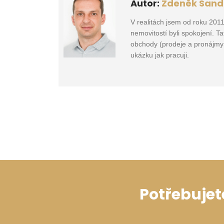
Autor:
Zdeněk Šand
V realitách jsem od roku 201
nemovitostí byli spokojení. T
obchody (prodeje a pronájmy k
ukázku jak pracuji.
Potřebujet