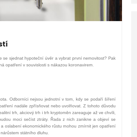
stí
 se sjednat hypoteční úvěr a vybrat první nemovitost? Pak
dná opatření v souvislosti s nákazou koronavirem.
ota. Odborníci nejsou jednotní v tom, kdy se podaří šíření
opatření nadále zpřísňovat nebo uvolňovat. Z tohoto důvodu
litní trh, akciový trh i trh kryptoměn zareaguje až ve chvíli,
budou moci sečíst ztráty. Řada z nich zanikne a objeví se
a oslabení ekonomického růstu mohou zmírnit jen opatření
 nárůstem státního dluhu.