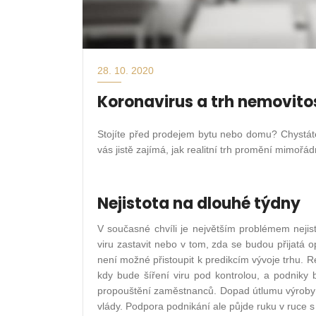
28. 10. 2020
Koronavirus a trh nemovito
Stojíte před prodejem bytu nebo domu? Chystáte
vás jistě zajímá, jak realitní trh promění mimořá
Nejistota na dlouhé týdny
V současné chvíli je největším problémem nejist
viru zastavit nebo v tom, zda se budou přijatá 
není možné přistoupit k predikcím vývoje trhu. Rea
kdy bude šíření viru pod kontrolou, a podniky 
propouštění zaměstnanců. Dopad útlumu výroby 
vlády. Podpora podnikání ale půjde ruku v ruce s