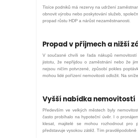
Tisíce podniků má rezervy na udržení zaměstnan
obnovit výrobu nebo poskytování služeb, spole
propad růstu HDP a nárůst nezaměstnanosti.
Propad v příjmech a nižší 
V současné chvíli se řada nákupů nemovitostí 
jistotu, že nepřijdou o zaměstnání nebo že ji
nejsou ničím potvrzené, způsobí pokles poptávk
mohou lidé pořízení nemovitosti odložit. Na sníž
Vyšší nabídka nemovitostí
Především ve velkých městech byly nemovitost
často probíhalo na hypoteční úvěr. I o pronáj
klesat, majitelé se mohou rozhodnout pro p
představuje vysokou zátěž. Tím pravděpodobně p