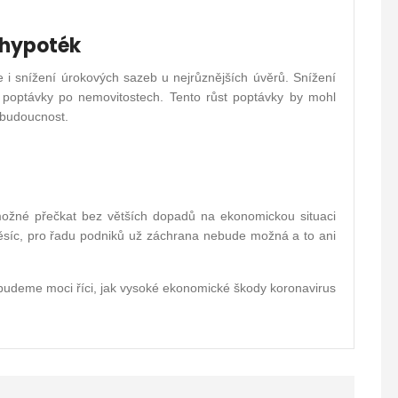
 hypoték
e i snížení úrokových sazeb u nejrůznějších úvěrů. Snížení
poptávky po nemovitostech. Tento růst poptávky by mohl
o budoucnost.
ožné přečkat bez větších dopadů na ekonomickou situaci
síc, pro řadu podniků už záchrana nebude možná a to ani
 budeme moci říci, jak vysoké ekonomické škody koronavirus