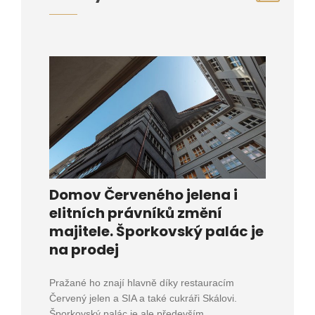
Domov Červeného jelena i
elitních právníků změní
majitele. Šporkovský palác je
na prodej
Pražané ho znají hlavně díky restauracím
Červený jelen a SIA a také cukráři Skálovi.
Šporkovský palác je ale především