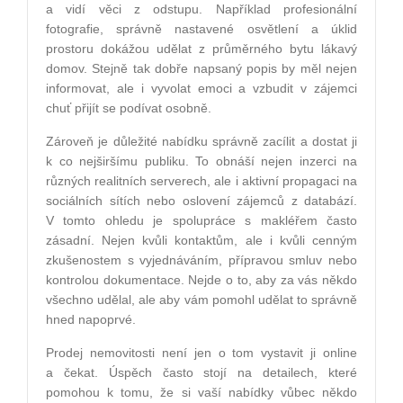
a vidí věci z odstupu. Například profesionální
fotografie, správně nastavené osvětlení a úklid
prostoru dokážou udělat z průměrného bytu lákavý
domov. Stejně tak dobře napsaný popis by měl nejen
informovat, ale i vyvolat emoci a vzbudit v zájemci
chuť přijít se podívat osobně.
Zároveň je důležité nabídku správně zacílit a dostat ji
k co nejširšímu publiku. To obnáší nejen inzerci na
různých realitních serverech, ale i aktivní propagaci na
sociálních sítích nebo oslovení zájemců z databází.
V tomto ohledu je spolupráce s makléřem často
zásadní. Nejen kvůli kontaktům, ale i kvůli cenným
zkušenostem s vyjednáváním, přípravou smluv nebo
kontrolou dokumentace. Nejde o to, aby za vás někdo
všechno udělal, ale aby vám pomohl udělat to správně
hned napoprvé.
Prodej nemovitosti není jen o tom vystavit ji online
a čekat. Úspěch často stojí na detailech, které
pomohou k tomu, že si vaší nabídky vůbec někdo