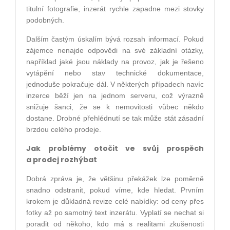
titulní fotografie, inzerát rychle zapadne mezi stovky
podobných.
Dalším častým úskalím bývá rozsah informací. Pokud
zájemce nenajde odpovědi na své základní otázky,
například jaké jsou náklady na provoz, jak je řešeno
vytápění nebo stav technické dokumentace,
jednoduše pokračuje dál. V některých případech navíc
inzerce běží jen na jednom serveru, což výrazně
snižuje šanci, že se k nemovitosti vůbec někdo
dostane. Drobné přehlédnutí se tak může stát zásadní
brzdou celého prodeje.
Jak problémy otočit ve svůj prospěch
a prodej rozhýbat
Dobrá zpráva je, že většinu překážek lze poměrně
snadno odstranit, pokud víme, kde hledat. Prvním
krokem je důkladná revize celé nabídky: od ceny přes
fotky až po samotný text inzerátu. Vyplatí se nechat si
poradit od někoho, kdo má s realitami zkušenosti