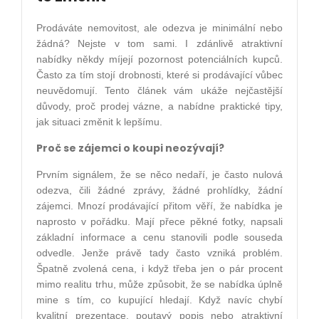
Prodáváte nemovitost, ale odezva je minimální nebo
žádná? Nejste v tom sami. I zdánlivě atraktivní
nabídky někdy míjejí pozornost potenciálních kupců.
Často za tím stojí drobnosti, které si prodávající vůbec
neuvědomují. Tento článek vám ukáže nejčastější
důvody, proč prodej vázne, a nabídne praktické tipy,
jak situaci změnit k lepšímu.
Proč se zájemci o koupi neozývají?
Prvním signálem, že se něco nedaří, je často nulová
odezva, čili žádné zprávy, žádné prohlídky, žádní
zájemci. Mnozí prodávající přitom věří, že nabídka je
naprosto v pořádku. Mají přece pěkné fotky, napsali
základní informace a cenu stanovili podle souseda
odvedle. Jenže právě tady často vzniká problém.
Špatně zvolená cena, i když třeba jen o pár procent
mimo realitu trhu, může způsobit, že se nabídka úplně
mine s tím, co kupující hledají. Když navíc chybí
kvalitní prezentace, poutavý popis nebo atraktivní