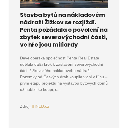
Stavba bytů na nákladovém
nádraží Žižkov se rozjíždí.
Penta požádala o povolení na
zbytek severovýchodní části,
ve hře jsou miliardy
Developerská společnost Penta Real Estate
udělala další krok k zastavění severovýchodní
části žižkovského nákladového nádraží.
Pozemky od Českých drah koupila vloni v říjnu –
první etapu projektu na výstavbu bytových domů
už nabízí ke koupi, s...
Zdroj:
IHNED.cz