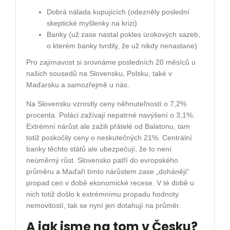
Dobrá nálada kupujících (odezněly poslední
skeptické myšlenky na krizi)
Banky (už zase nastal pokles úrokových sazeb,
o kterém banky tvrdily, že už nikdy nenastane)
Pro zajímavost si srovnáme posledních 20 měsíců u
našich sousedů na Slovensku, Polsku, také v
Maďarsku a samozřejmě u nás.
Na Slovensku vzrostly ceny něhnuteľností o 7,2%
procenta. Poláci zažívají nepatrné navýšení o 3,1%.
Extrémní nárůst ale zažili přátelé od Balatonu, tam
totiž poskočily ceny o neskutečných 21%. Centrální
banky těchto států ale ubezpečují, že to není
neúměrný růst. Slovensko patří do evropského
průměru a Maďaři tímto nárůstem zase „dohánějí“
propad cen v době ekonomické recese. V té době u
nich totiž došlo k extrémnímu propadu hodnoty
nemovitostí, tak se nyní jen dotahují na průměr.
A jak jsme na tom v Česku?