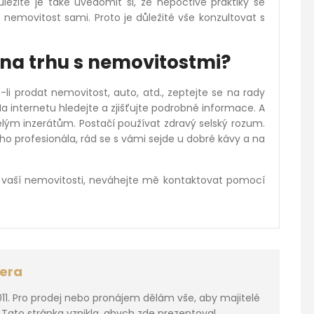
ůležité je také uvědomit si, že nepoctivé praktiky se
 nemovitost sami. Proto je důležité vše konzultovat s
 na trhu s nemovitostmi?
-li prodat nemovitost, auto, atd., zeptejte se na rady
ii. Na internetu hledejte a zjišťujte podrobné informace. A
lým inzerátům. Postačí používat zdravý selský rozum.
ho profesionála, rád se s vámi sejde u dobré kávy a na
 vaší nemovitosti, neváhejte mě kontaktovat pomocí
era
011. Pro prodej nebo pronájem dělám vše, aby majitelé
. Tato stránka vznikla, abych zde prezentoval