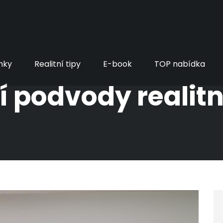
nky
Realitní tipy
E-book
TOP nabídka
ší podvody realit