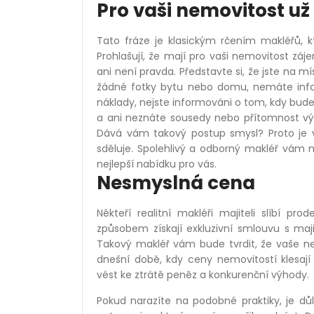
Pro vaši nemovitost 
Tato fráze je klasickým rčením makléřů, k
Prohlašují, že mají pro vaši nemovitost z
ani není pravda. Představte si, že jste na m
žádné fotky bytu nebo domu, nemáte infor
náklady, nejste informováni o tom, kdy bude 
a ani neznáte sousedy nebo přítomnost výt
Dává vám takový postup smysl? Proto je ve
sděluje. Spolehlivý a odborný makléř vám ni
nejlepší nabídku pro vás.
Nesmyslná cena
Někteří realitní makléři majiteli slíbí p
způsobem získají exkluzivní smlouvu s maj
Takový makléř vám bude tvrdit, že vaše ne
dnešní době, kdy ceny nemovitostí klesají
vést ke ztrátě peněz a konkurenční výhody.
Pokud narazíte na podobné praktiky, je důle