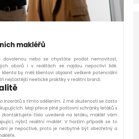
tních makléřů
te dovolenou nebo se chystáte prodat nemovitost,
ých oborů i v realitách se najdou nepoctiví lidé.
klienta by měli klientovi objasnit veškeré potenciální
 nejčastější neetické praktiky v realitní branži.
alitě
bo inzerátů s tímto sdělením. Z mé zkušenosti se často
kupujících. Mají přece plné poštovní schránky letáků s
ž zkontaktujete číslo uvedené na letáku, makléř vám
ující, nýbrž realitní makléř. V horším případě se to
nání je nepoctivé, proto je nezbytné být obezřetný a
akléře.