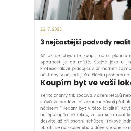
28. 7. 2023
3 nejčastější podvody reali
Ať už se chystáte koupit auto, plánuje
opatrnost je na místě. Stejně jako u jin
Profesionálové pracující v primárním zájmu 
nástrahy. V následujícím článku probereme tři
Koupím byt ve vaší lok
Tento známý trik spočívá v šíření letáků ne
stává, že prodávající zaznamenávají přetlak 
nápisem "Hledám byt v této lokalitě". Kdy
nejlépe upřímně řekne, že on sám není kup
dozvíte až při osobní schůzce. Takové jed
obrátit se na zkušeného a důvěryhodného m