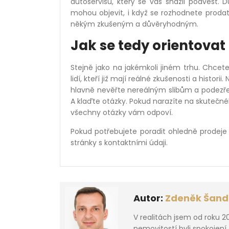
autoservisu, který se vás snažil podvést. D
mohou objevit, i když se rozhodnete prodat
někým zkušeným a důvěryhodným.
Jak se tedy orientovat
Stejně jako na jakémkoli jiném trhu. Chcete
lidí, kteří již mají reálné zkušenosti a histor
hlavně nevěřte nereálným slibům a podezře
A klaďte otázky. Pokud narazíte na skutečné
všechny otázky vám odpoví.
Pokud potřebujete poradit ohledně prodeje
stránky s kontaktními údaji.
Autor:
Zdeněk Šand
V realitách jsem od roku 2
nemovitostí byli spokojení