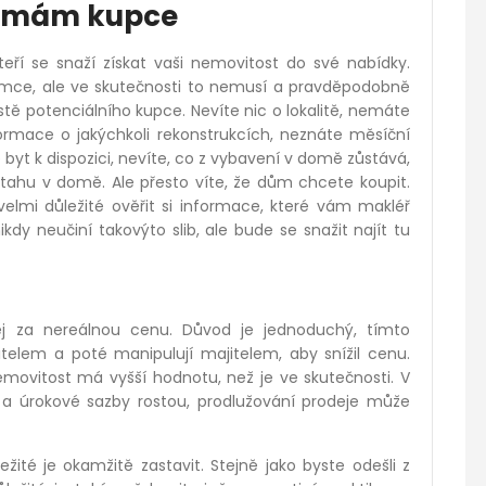
už mám kupce
teří se snaží získat vaši nemovitost do své nabídky.
ájemce, ale ve skutečnosti to nemusí a pravděpodobně
ístě potenciálního kupce. Nevíte nic o lokalitě, nemáte
mace o jakýchkoli rekonstrukcích, neznáte měsíční
byt k dispozici, nevíte, co z vybavení v domě zůstává,
ahu v domě. Ale přesto víte, že dům chcete koupit.
lmi důležité ověřit si informace, které vám makléř
kdy neučiní takovýto slib, ale bude se snažit najít tu
rodej za nereálnou cenu. Důvod je jednoduchý, tímto
itelem a poté manipulují majitelem, aby snížil cenu.
movitost má vyšší hodnotu, než je ve skutečnosti. V
 a úrokové sazby rostou, prodlužování prodeje může
žité je okamžitě zastavit. Stejně jako byste odešli z