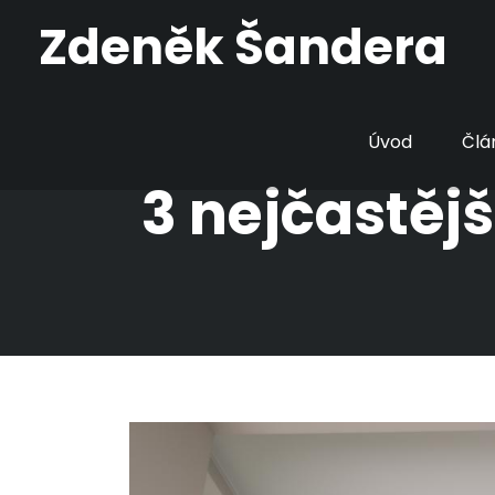
Zdeněk Šandera
Úvod
Člá
3 nejčastěj