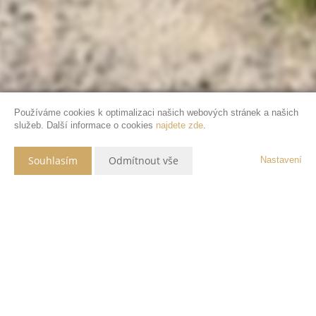
Používáme cookies k optimalizaci našich webových stránek a našich
služeb. Další informace o cookies
najdete zde
.
Souhlasím
Odmítnout vše
Nastavení
Popis nemovitosti
Nabízíme k prodeji novostavbu rodinného domu 3+kk (bungalov) s
užitnou plochou 79,11 m2 v obci Křivsoudov v okresu Benešov. Dům je
postaven na okraji obce na hranici staré a nové zástavby, je
zkolaudován, plně funkční a připraven k nastěhování. Noví majitelé si