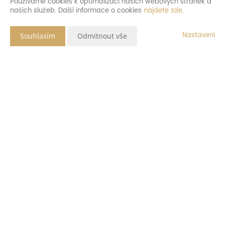
Používáme cookies k optimalizaci našich webových stránek a
našich služeb. Další informace o cookies
najdete zde
.
Nastavení
Souhlasím
Odmítnout vše
Popis nemovitosti
Nabízíme k prodeji byt 2+kk 63,7 m2 s terasou a zahrádkou v 1.
NP nadzemním podlaží (přízemí) v bytovém domě v centru
Benešova, na kterém byla v prosinci 2021 dokončena kompletní
rekonstrukce. Byt je téměř bezbariérový (pouze 3 schody ve
vstupní chodbě do domu).
Dispozice bytu: obývací pokoj s kuchyňským koutem 35,7 m2,
ložnice 18 m2, koupelna se sprchovým koutem a toaletou 4,7
m2, zádveří 5,3 m2, terasa 14 m2. K bytu dále náleží sklep a
zahrada navazující na terasu.
Byt byl zrekonstruován včetně zařizovacích předmětů koupelny a